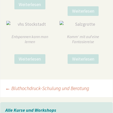
Weiterlesen
Weiterlesen
Entspannen kann man
Komm‘ mit auf eine
lernen
Fantasiereise
Weiterlesen
Weiterlesen
Beitragsnavigation
←
Bluthochdruck-Schulung und Beratung
Alle Kurse und Workshops