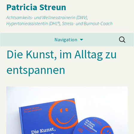
Patricia Streun
Achtsamkeits- und Wellnesstrainerin (DWV),
Hypertonieassistentin (DHL®), Stress- und Burnout-Coach
Suchen
Navigation
I
nach:
Die Kunst, im Alltag zu
s
entspannen