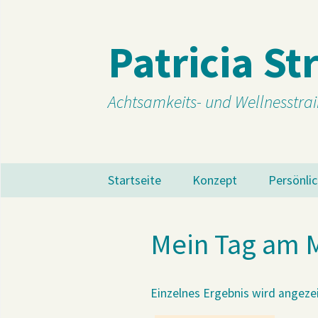
Patricia St
Achtsamkeits- und Wellnesstrai
Zum
Startseite
Konzept
Persönli
Inhalt
springen
Loslassen – jetzt!
Mein Tag am 
Beratung
Impulse geben
Einzelnes Ergebnis wird angeze
Motivieren