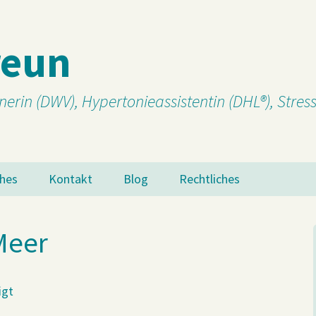
reun
nerin (DWV), Hypertonieassistentin (DHL®), Stre
ches
Kontakt
Blog
Rechtliches
Links
Impressum
Meer
Datenschutzbelehrung
AGB
igt
Cookie-Richtlinie