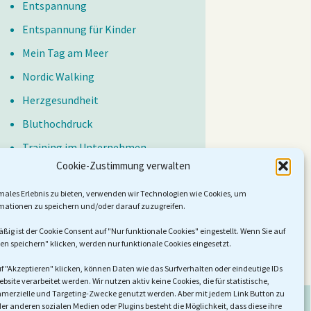
Entspannung
Entspannung für Kinder
Mein Tag am Meer
Nordic Walking
Herzgesundheit
Bluthochdruck
Training im Unternehmen
Cookie-Zustimmung verwalten
Vorträge
Wochenend Workshops
males Erlebnis zu bieten, verwenden wir Technologien wie Cookies, um
mationen zu speichern und/oder darauf zuzugreifen.
g ist der Cookie Consent auf "Nur funktionale Cookies" eingestellt. Wenn Sie auf
en speichern" klicken, werden nur funktionale Cookies eingesetzt.
f "Akzeptieren" klicken, können Daten wie das Surfverhalten oder eindeutige IDs
ebsite verarbeitet werden. Wir nutzen aktiv keine Cookies, die für statistische,
mmerzielle und Targeting-Zwecke genutzt werden. Aber mit jedem Link Button zu
r anderen sozialen Medien oder Plugins besteht die Möglichkeit, dass diese ihre