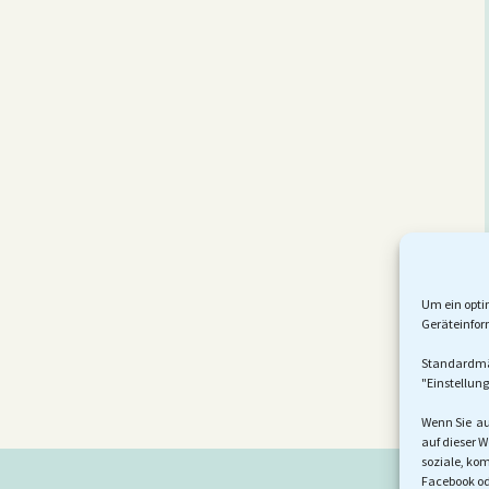
(EU)
Um ein opti
Geräteinfor
Standardmäßi
"Einstellung
Wenn Sie au
auf dieser W
soziale, ko
Facebook ode