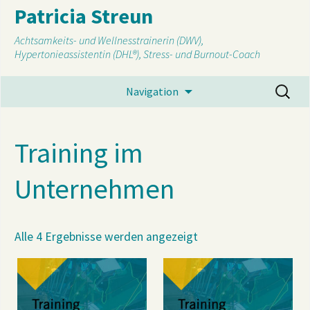
Patricia Streun
Achtsamkeits- und Wellnesstrainerin (DWV),
Hypertonieassistentin (DHL®), Stress- und Burnout-Coach
Suchen
Navigation
I
nach:
s
Training im
Unternehmen
Alle 4 Ergebnisse werden angezeigt