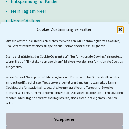
Entspannung für Kinder
Mein Tag am Meer
Nordic Walking
Cookie-Zustimmung verwalten
Herzgesundheit
Bluthochdruck
Um ein optimales Erlebnis zu bieten, verwenden wir Technologien wie Cookies,
um Geräteinformationen zu speichern und/oder darauf zuzugreifen.
Training im Unternehmen
Standardmäßig ist der Cookie Consent auf "Nur funktionale Cookies" eingestellt.
Vorträge
Wenn Sie auf "Einstellungen speichern" klicken, werden nur funktionale Cookies
eingesetzt.
Wochenend Workshops
Wenn Sie auf "Akzeptieren" klicken, können Daten wie das Surfverhalten oder
eindeutige IDs auf dieser Website verarbeitet werden. Wir nutzen aktiv keine
Cookies, die für statistische, soziale, kommerzielle und Targeting-Zwecke
genutzt werden. Aber mit jedem Link Button zu Facebook oder anderen sozialen
Suchen
Medien oder Plugins besteht die Möglichkeit, dass diese ihre eigenen Cookies
nach:
setzen.
Akzeptieren