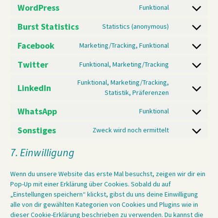
to
WordPress
Funktional
Consent
service
to
woocommerc
Burst Statistics
Statistics (anonymous)
Consent
service
to
wordpress
Facebook
Marketing/Tracking, Funktional
Consent
service
to
burst-
Twitter
Funktional, Marketing/Tracking
Consent
service
statistics
to
facebook
Funktional, Marketing/Tracking,
LinkedIn
service
Consent
Statistik, Präferenzen
twitter
to
WhatsApp
Funktional
service
Consent
linkedin
to
Sonstiges
Zweck wird noch ermittelt
Consent
service
to
whatsapp
7. Einwilligung
service
sonstiges
Wenn du unsere Website das erste Mal besuchst, zeigen wir dir ein
Pop-Up mit einer Erklärung über Cookies. Sobald du auf
„Einstellungen speichern“ klickst, gibst du uns deine Einwilligung
alle von dir gewählten Kategorien von Cookies und Plugins wie in
dieser Cookie-Erklärung beschrieben zu verwenden. Du kannst die