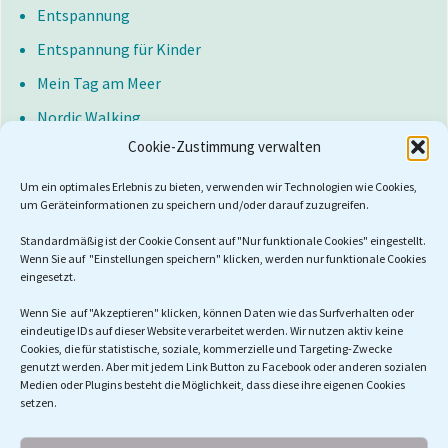
Entspannung
Entspannung für Kinder
Mein Tag am Meer
Nordic Walking
Cookie-Zustimmung verwalten
Herzgesundheit
Bluthochdruck
Um ein optimales Erlebnis zu bieten, verwenden wir Technologien wie Cookies,
um Geräteinformationen zu speichern und/oder darauf zuzugreifen.
Training im Unternehmen
Standardmäßig ist der Cookie Consent auf "Nur funktionale Cookies" eingestellt.
Vorträge
Wenn Sie auf "Einstellungen speichern" klicken, werden nur funktionale Cookies
eingesetzt.
Wochenend Workshops
Wenn Sie auf "Akzeptieren" klicken, können Daten wie das Surfverhalten oder
eindeutige IDs auf dieser Website verarbeitet werden. Wir nutzen aktiv keine
Cookies, die für statistische, soziale, kommerzielle und Targeting-Zwecke
genutzt werden. Aber mit jedem Link Button zu Facebook oder anderen sozialen
Suchen
Medien oder Plugins besteht die Möglichkeit, dass diese ihre eigenen Cookies
nach:
setzen.