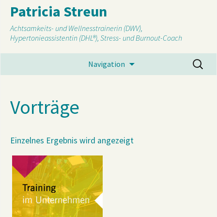
Patricia Streun
Achtsamkeits- und Wellnesstrainerin (DWV),
Hypertonieassistentin (DHL®), Stress- und Burnout-Coach
Suchen
Navigation
I
nach:
s
Vorträge
Einzelnes Ergebnis wird angezeigt